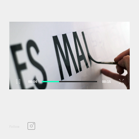
Video
Player
00:05
00:15
Follow